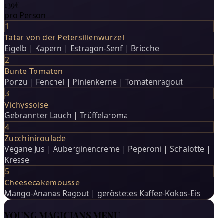
139€
pro Person
1
Tatar von der Petersilienwurzel
Eigelb | Kapern | Estragon-Senf | Brioche
2
Bunte Tomaten
Ponzu | Fenchel | Pinienkerne | Tomatenragout
3
Vichyssoise
Gebrannter Lauch | Trüffelaroma
4
Zucchiniroulade
Vegane Jus | Auberginencreme | Peperoni | Schalotte |
Kresse
5
Cheesecakemousse
Mango-Ananas Ragout | geröstetes Kaffee-Kokos-Eis
YOUNG MAGICIANS MENU