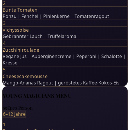
2
Bunte Tomaten
Ponzu | Fenchel | Pinienkerne | Tomatenragout
3
Vichyssoise
Gebrannter Lauch | Trüffelaroma
4
Zucchiniroulade
Vegane Jus | Auberginencreme | Peperoni | Schalotte |
Kresse
5
Cheesecakemousse
Mango-Ananas Ragout | geröstetes Kaffee-Kokos-Eis
YOUNG MAGICIANS MENU
99€
pro Person
6–12 Jahre
1