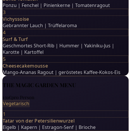
Ponzu | Fenchel | Pinienkerne | Tomatenragout
3
Vichyssoise
Gebrannter Lauch | Trüffelaroma
4
Surf & Turf
Geschmortes Short-Rib | Hummer | Yakiniku-Jus |
Karotte | Kartoffel
5
Cheesecakemousse
Mango-Ananas Ragout | geröstetes Kaffee-Kokos-Eis
THE MAGIC GARDEN MENU
139€
pro Person
Vegetarisch
1
Tatar von der Petersilienwurzel
Eigelb | Kapern | Estragon-Senf | Brioche