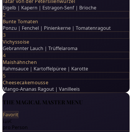
Tatar von der Petersilienwurzel
Eigelb | Kapern | Estragon-Senf | Brioche
2
Bunte Tomaten
Ponzu | Fenchel | Pinienkerne | Tomatenragout
3
Vichyssoise
Gebrannter Lauch | Trüffelaroma
4
Maishähnchen
Rahmsauce | Kartoffelpüree | Karotte
5
Cheesecakemousse
Mango-Ananas Ragout | Vanilleeis
THE MAGICAL MASTER MENU
Favorit
149€
pro Person