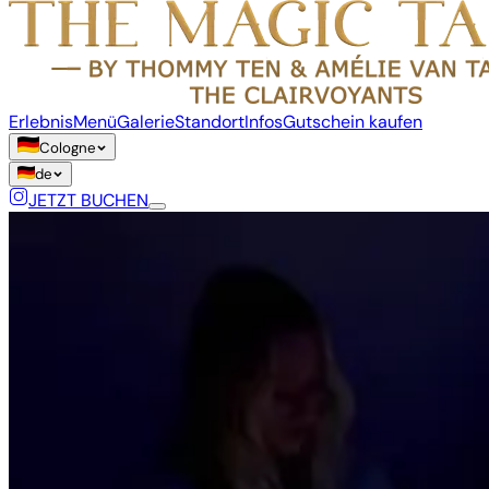
Erlebnis
Menü
Galerie
Standort
Infos
Gutschein kaufen
Cologne
de
JETZT BUCHEN
Sprache
de
en