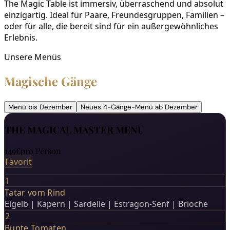
The Magic Table ist immersiv, überraschend und absolut
einzigartig. Ideal für Paare, Freundesgruppen, Familien –
oder für alle, die bereit sind für ein außergewöhnliches
Erlebnis.
Unsere Menüs
Magische Gänge
Menü bis Dezember
Neues 4-Gänge-Menü ab Dezember
THE MAGICAL MASTER MENU
149€
pro Person
Favorit
1
Tatar vom Rind
Eigelb | Kapern | Sardelle | Estragon-Senf | Brioche
2
Bunte Tomaten