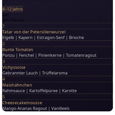
6–12 Jahre
99€
pro Person
1
Tatar von der Petersilienwurzel
Eigelb | Kapern | Estragon-Senf | Brioche
2
Bunte Tomaten
Ponzu | Fenchel | Pinienkerne | Tomatenragout
3
Vichyssoise
Gebrannter Lauch | Trüffelaroma
4
Maishähnchen
Rahmsauce | Kartoffelpüree | Karotte
5
Cheesecakemousse
Mango-Ananas Ragout | Vanilleeis