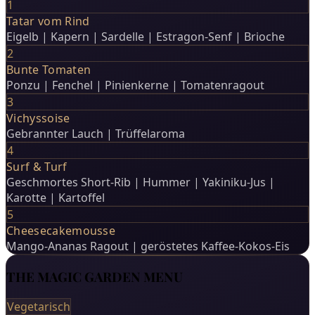
1
Tatar vom Rind
Eigelb | Kapern | Sardelle | Estragon-Senf | Brioche
2
Bunte Tomaten
Ponzu | Fenchel | Pinienkerne | Tomatenragout
3
Vichyssoise
Gebrannter Lauch | Trüffelaroma
4
Surf & Turf
Geschmortes Short-Rib | Hummer | Yakiniku-Jus |
Karotte | Kartoffel
5
Cheesecakemousse
Mango-Ananas Ragout | geröstetes Kaffee-Kokos-Eis
THE MAGIC GARDEN MENU
Vegetarisch