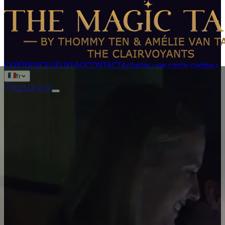
EXPÉRIENCE
LIEUX
FAQ
CONTACT
Acheter une carte cadeau
fr
RÉSERVER
Langue
en
de
fr
zh
th
ar
ru
nl
tr