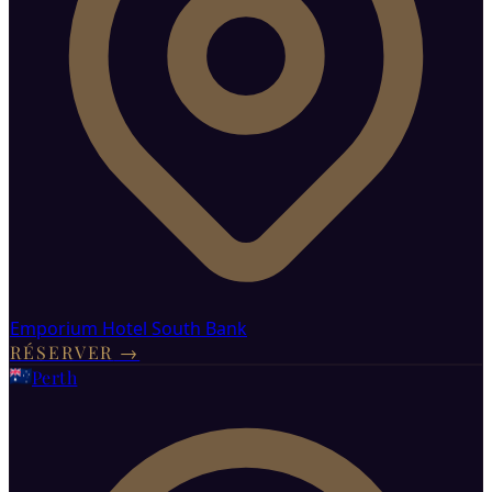
Emporium Hotel South Bank
RÉSERVER
→
Perth