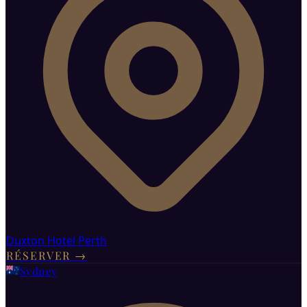
Duxton Hotel Perth
RÉSERVER
→
Sydney