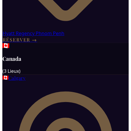
Hyatt Regency Phnom Penh
RÉSERVER
→
Canada
(
3
Lieux
)
Calgary